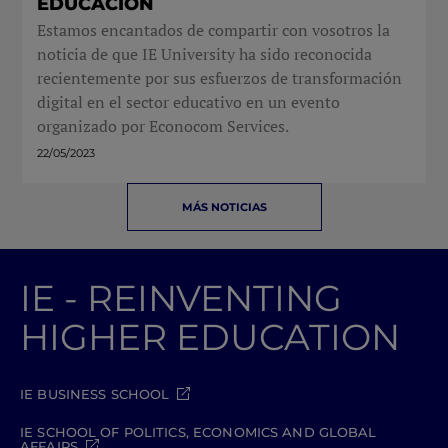
EDUCACIÓN
Estamos encantados de compartir con vosotros la
noticia de que IE University ha sido reconocida
recientemente por sus esfuerzos de transformación
digital en el sector educativo en un evento
organizado por Econocom Services.
22/05/2023
MÁS NOTICIAS
IE - REINVENTING
HIGHER EDUCATION
IE BUSINESS SCHOOL
IE SCHOOL OF POLITICS, ECONOMICS AND GLOBAL
AFFAIRS