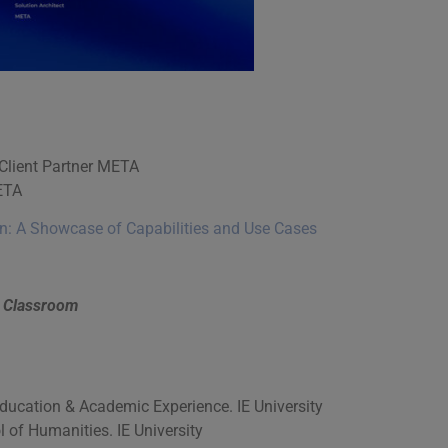
 Client Partner META
ETA
on: A Showcase of Capabilities and Use Cases
e Classroom
ucation & Academic Experience. IE University
 of Humanities. IE University