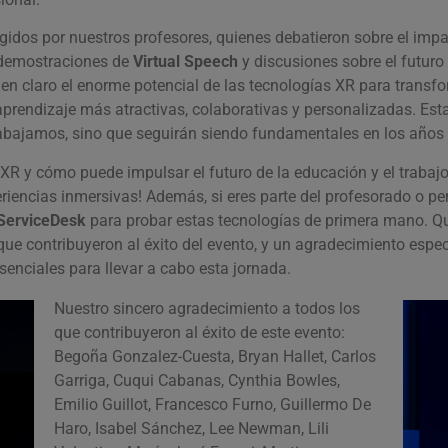
gidos por nuestros profesores, quienes debatieron sobre el impa
 demostraciones de
Virtual Speech
y discusiones sobre el futur
 en claro el enorme potencial de las tecnologías XR para transf
 aprendizaje más atractivas, colaborativas y personalizadas. Es
bajamos, sino que seguirán siendo fundamentales en los años 
XR y cómo puede impulsar el futuro de la educación y el trabaj
iencias inmersivas! Además, si eres parte del profesorado o per
ServiceDesk
para probar estas tecnologías de primera mano.
Qu
que contribuyeron al éxito del evento, y un agradecimiento espec
senciales para llevar a cabo esta jornada.
Nuestro sincero agradecimiento a todos los
que contribuyeron al éxito de este evento:
Begoña Gonzalez-Cuesta, Bryan Hallet, Carlos
Garriga, Cuqui Cabanas, Cynthia Bowles,
Emilio Guillot, Francesco Furno, Guillermo De
Haro, Isabel Sánchez, Lee Newman, Lili