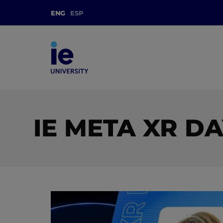
ENG
ESP
IE META XR DA