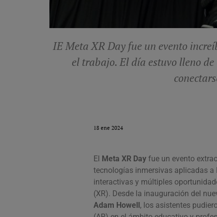
IE Meta XR Day fue un evento increíb
el trabajo. El día estuvo lleno 
conectars
18 ene 2024
El
Meta XR Day
fue un evento extrao
tecnologías inmersivas aplicadas a 
interactivas y múltiples oportunidad
(XR).
Desde la inauguración del nu
Adam Howell
, los asistentes pudie
(AR) en el ámbito educativo y profes