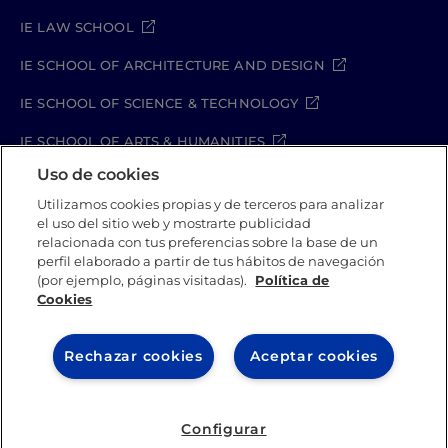
IE LAW SCHOOL
IE SCHOOL OF ARCHITECTURE AND DESIGN
IE SCHOOL OF SCIENCE & TECHNOLOGY
IE SCHOOL OF ARTS & HUMANITIES
Uso de cookies
Utilizamos cookies propias y de terceros para analizar
el uso del sitio web y mostrarte publicidad
Aviso legal
Política de Privacidad
relacionada con tus preferencias sobre la base de un
Política de Cookies
Política de seguridad
perfil elaborado a partir de tus hábitos de navegación
Student Academic Standards
Canal Compliance
(por ejemplo, páginas visitadas).
Política de
Cookies
IE University 2026
Rechazar cookies
Aceptar cookies
Configurar