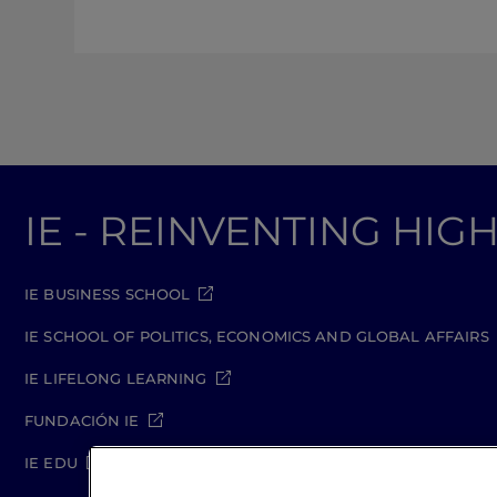
IE - REINVENTING HI
IE BUSINESS SCHOOL
IE SCHOOL OF POLITICS, ECONOMICS AND GLOBAL AFFAIRS
IE LIFELONG LEARNING
FUNDACIÓN IE
IE EDU