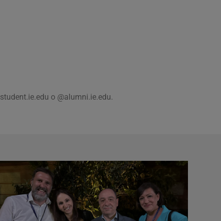
@student.ie.edu o @alumni.ie.edu.